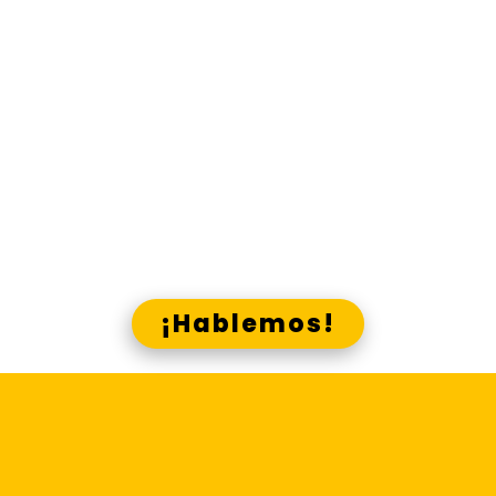
material comunicacional que
necesitas, en los canales que
corresponde.
Gana presencia y visibilidad, g
ana
ana
recordación y acreditación, g
cercanía, gana identidad,
gana
con Lado E y los canales Skrin
¿Crees que podemos ayudarte?
¡Hablemos!
Centraliza la
elaboración y difusión