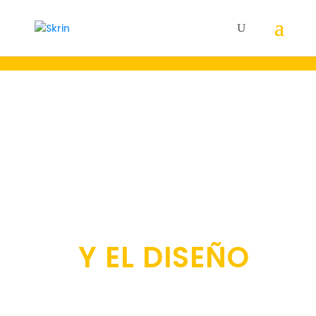
22 AÑOS A LA
VANGUARDIA DE
LA
COMUNICACIÓN
Y EL DISEÑO
Creamos y gestionamos el