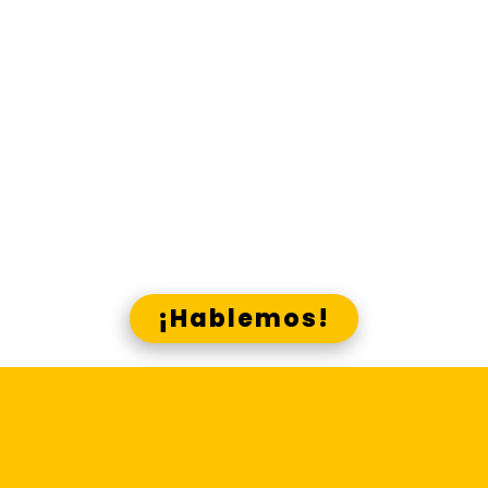
material comunicacional que
necesitas, en los canales que
corresponde.
Gana presencia y visibilidad, g
ana
ana
recordación y acreditación, g
cercanía, gana identidad,
gana
con Lado E y los canales Skrin
¿Crees que podemos ayudarte?
¡Hablemos!
Centraliza la
elaboración y difusión