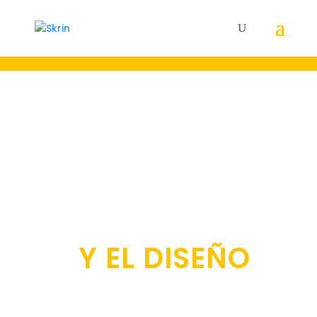
22 AÑOS A LA
VANGUARDIA DE
LA
COMUNICACIÓN
Y EL DISEÑO
Creamos y gestionamos el