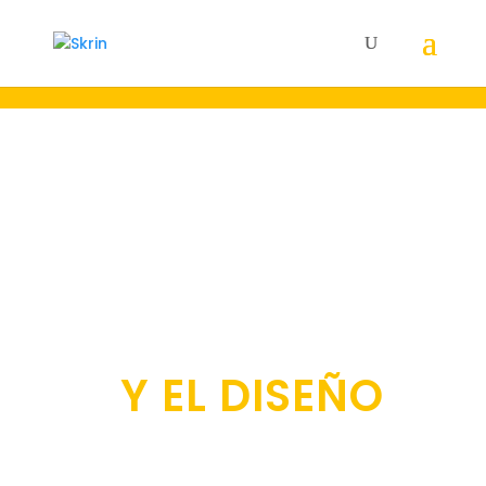
22 AÑOS A LA
VANGUARDIA DE
LA
COMUNICACIÓN
Y EL DISEÑO
Creamos y gestionamos el