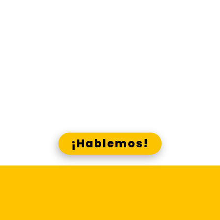
material comunicacional que
necesitas, en los canales que
corresponde.
Gana presencia y visibilidad, g
ana
ana
recordación y acreditación, g
cercanía, gana identidad,
gana
con Lado E y los canales Skrin
¿Crees que podemos ayudarte?
¡Hablemos!
Centraliza la
elaboración y difusión