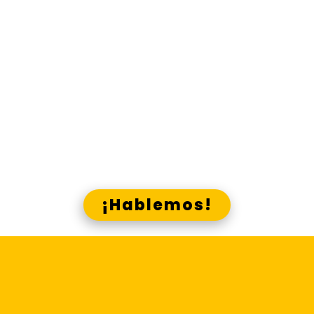
material comunicacional que
necesitas, en los canales que
corresponde.
Gana presencia y visibilidad, g
ana
ana
recordación y acreditación, g
cercanía, gana identidad,
gana
con Lado E y los canales Skrin
¿Crees que podemos ayudarte?
¡Hablemos!
Centraliza la
elaboración y difusión