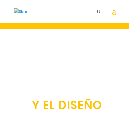
22 AÑOS A LA
VANGUARDIA DE
LA
COMUNICACIÓN
Y EL DISEÑO
Creamos y gestionamos el