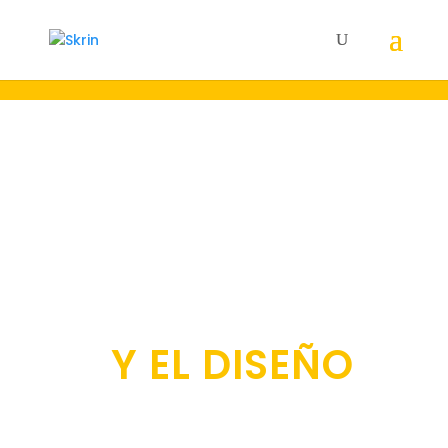
22 AÑOS A LA
VANGUARDIA DE
LA
COMUNICACIÓN
Y EL DISEÑO
Creamos y gestionamos el