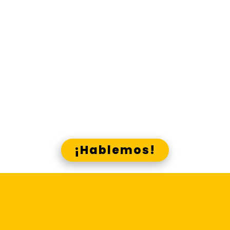
material comunicacional que
necesitas, en los canales que
corresponde.
Gana presencia y visibilidad, g
ana
ana
recordación y acreditación, g
cercanía, gana identidad,
gana
con Lado E y los canales Skrin
¿Crees que podemos ayudarte?
¡Hablemos!
Centraliza la
elaboración y difusión