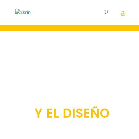
22 AÑOS A LA
VANGUARDIA DE
LA
COMUNICACIÓN
Y EL DISEÑO
Creamos y gestionamos el