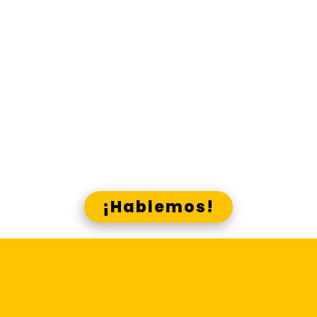
material comunicacional que
necesitas, en los canales que
corresponde.
Gana presencia y visibilidad, g
ana
ana
recordación y acreditación, g
cercanía, gana identidad,
gana
con Lado E y los canales Skrin
¿Crees que podemos ayudarte?
¡Hablemos!
Centraliza la
elaboración y difusión