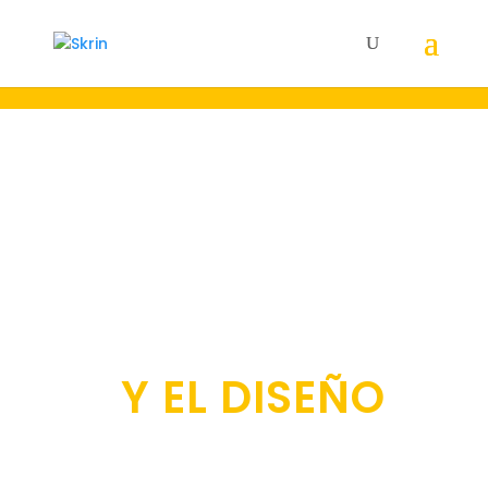
22 AÑOS A LA
VANGUARDIA DE
LA
COMUNICACIÓN
Y EL DISEÑO
Creamos y gestionamos el