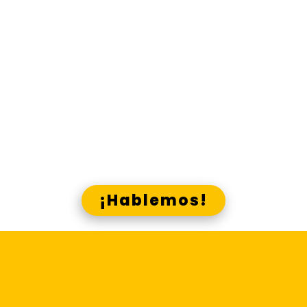
material comunicacional que
necesitas, en los canales que
corresponde.
Gana presencia y visibilidad, g
ana
ana
recordación y acreditación, g
cercanía, gana identidad,
gana
con Lado E y los canales Skrin
¿Crees que podemos ayudarte?
¡Hablemos!
Centraliza la
elaboración y difusión