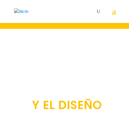
22 AÑOS A LA
VANGUARDIA DE
LA
COMUNICACIÓN
Y EL DISEÑO
Creamos y gestionamos el