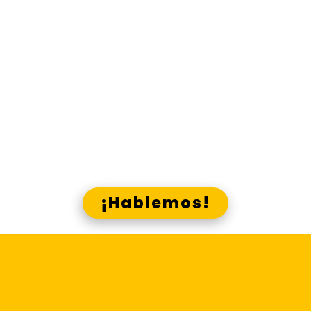
material comunicacional que
necesitas, en los canales que
corresponde.
Gana presencia y visibilidad, g
ana
ana
recordación y acreditación, g
cercanía, gana identidad,
gana
con Lado E y los canales Skrin
¿Crees que podemos ayudarte?
¡Hablemos!
Centraliza la
elaboración y difusión