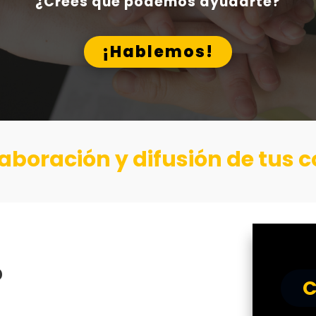
¿Crees que podemos ayudarte?
¡Hablemos!
elaboración y difusión de tus
?