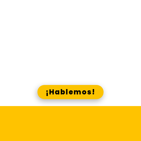
material comunicacional que
necesitas, en los canales que
corresponde.
Gana presencia y visibilidad, g
ana
ana
recordación y acreditación, g
cercanía, gana identidad,
gana
con Lado E y los canales Skrin
¿Crees que podemos ayudarte?
¡Hablemos!
Centraliza la
elaboración y difusión