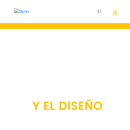
22 AÑOS A LA
VANGUARDIA DE
LA
COMUNICACIÓN
Y EL DISEÑO
Creamos y gestionamos el