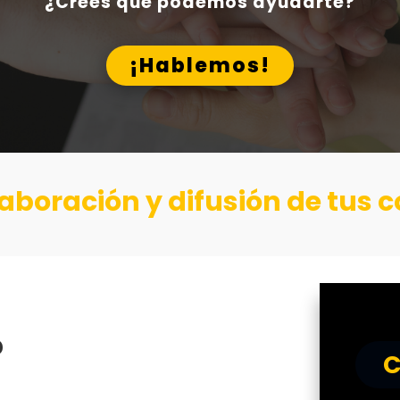
¿Crees que podemos ayudarte?
¡Hablemos!
elaboración y difusión de tus
?