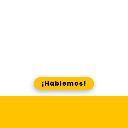
material comunicacional que
necesitas, en los canales que
corresponde.
Gana presencia y visibilidad, g
ana
ana
recordación y acreditación, g
cercanía, gana identidad,
gana
con Lado E y los canales Skrin
¿Crees que podemos ayudarte?
¡Hablemos!
Centraliza la
elaboración y difusión