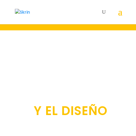
22 AÑOS A LA
VANGUARDIA DE
LA
COMUNICACIÓN
Y EL DISEÑO
Creamos y gestionamos el